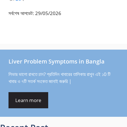
সর্বশেষ আপডেট: 29/05/2026
Liver Problem Symptoms in Bangla
লিভার ভালো রাখতে চান? প্রতিদিন খাবারের তালিকায় রাখুন এই ১0 টি
খাবার ও ৭টি সতর্ক সংকেত জানাই জরুরি |
Learn more