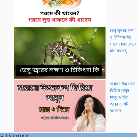
ডেঙ্গু জ্বরের লক্ষণ
ও চিকিৎসা কি:
সহজ ভাষায় জেনে
নিন সবকিছু
হারানো উজ্জ্বলতা
ফিরিয়ে আনুন
মাত্র ৭ দিনে
জানুন সাতটি
অভ্যাস
FITNORAX