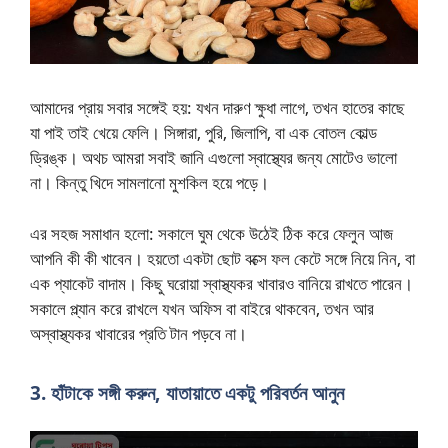
আমাদের প্রায় সবার সঙ্গেই হয়: যখন দারুণ ক্ষুধা লাগে, তখন হাতের কাছে
যা পাই তাই খেয়ে ফেলি। সিঙ্গারা, পুরি, জিলাপি, বা এক বোতল কোল্ড
ড্রিঙ্ক। অথচ আমরা সবাই জানি এগুলো স্বাস্থ্যের জন্য মোটেও ভালো
না। কিন্তু খিদে সামলানো মুশকিল হয়ে পড়ে।
এর সহজ সমাধান হলো: সকালে ঘুম থেকে উঠেই ঠিক করে ফেলুন আজ
আপনি কী কী খাবেন। হয়তো একটা ছোট বক্সে ফল কেটে সঙ্গে নিয়ে নিন, বা
এক প্যাকেট বাদাম। কিছু ঘরোয়া স্বাস্থ্যকর খাবারও বানিয়ে রাখতে পারেন।
সকালে প্ল্যান করে রাখলে যখন অফিস বা বাইরে থাকবেন, তখন আর
অস্বাস্থ্যকর খাবারের প্রতি টান পড়বে না।
3. হাঁটাকে সঙ্গী করুন, যাতায়াতে একটু পরিবর্তন আনুন