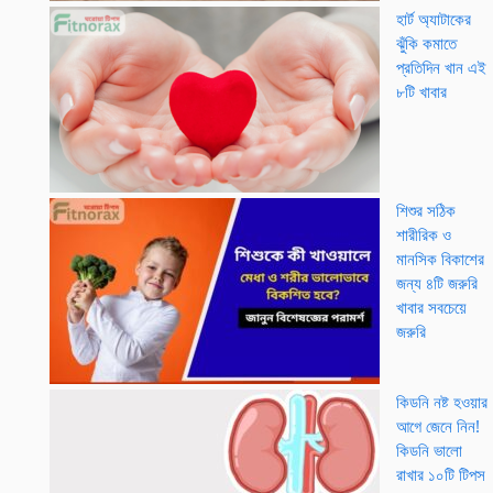
হার্ট অ্যাটাকের
ঝুঁকি কমাতে
প্রতিদিন খান এই
৮টি খাবার
শিশুর সঠিক
শারীরিক ও
মানসিক বিকাশের
জন্য ৪টি জরুরি
খাবার সবচেয়ে
জরুরি
কিডনি নষ্ট হওয়ার
আগে জেনে নিন!
কিডনি ভালো
রাখার ১০টি টিপস