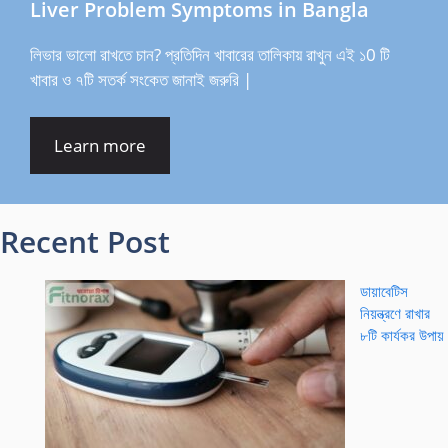
Liver Problem Symptoms in Bangla
লিভার ভালো রাখতে চান? প্রতিদিন খাবারের তালিকায় রাখুন এই ১0 টি
খাবার ও ৭টি সতর্ক সংকেত জানাই জরুরি |
Learn more
Recent Post
ডায়াবেটিস
নিয়ন্ত্রণে রাখার
৮টি কার্যকর উপায়