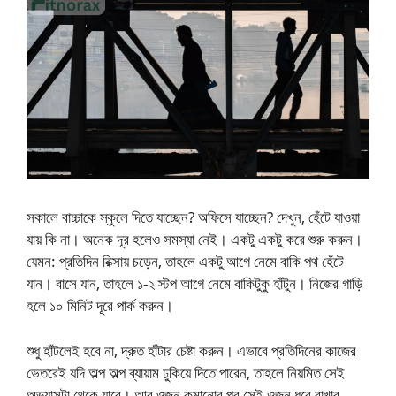
সকালে বাচ্চাকে স্কুলে দিতে যাচ্ছেন? অফিসে যাচ্ছেন? দেখুন, হেঁটে যাওয়া
যায় কি না। অনেক দূর হলেও সমস্যা নেই। একটু একটু করে শুরু করুন।
যেমন: প্রতিদিন রিক্সায় চড়েন, তাহলে একটু আগে নেমে বাকি পথ হেঁটে
যান। বাসে যান, তাহলে ১-২ স্টপ আগে নেমে বাকিটুকু হাঁটুন। নিজের গাড়ি
হলে ১০ মিনিট দূরে পার্ক করুন।
শুধু হাঁটলেই হবে না, দ্রুত হাঁটার চেষ্টা করুন। এভাবে প্রতিদিনের কাজের
ভেতরেই যদি অল্প অল্প ব্যায়াম ঢুকিয়ে দিতে পারেন, তাহলে নিয়মিত সেই
অভ্যাসটা থেকে যাবে। আর ওজন কমানোর পর সেই ওজন ধরে রাখার