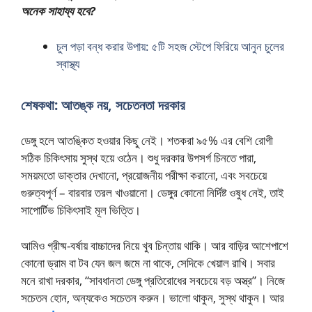
অনেক সাহায্য হবে?
চুল পড়া বন্ধ করার উপায়: ৫টি সহজ স্টেপে ফিরিয়ে আনুন চুলের
স্বাস্থ্য
শেষকথা: আতঙ্ক নয়, সচেতনতা দরকার
ডেঙ্গু হলে আতঙ্কিত হওয়ার কিছু নেই। শতকরা ৯৫% এর বেশি রোগী
সঠিক চিকিৎসায় সুস্থ হয়ে ওঠেন। শুধু দরকার উপসর্গ চিনতে পারা,
সময়মতো ডাক্তার দেখানো, প্রয়োজনীয় পরীক্ষা করানো, এবং সবচেয়ে
গুরুত্বপূর্ণ – বারবার তরল খাওয়ানো। ডেঙ্গুর কোনো নির্দিষ্ট ওষুধ নেই, তাই
সাপোর্টিভ চিকিৎসাই মূল ভিত্তি।
আমিও গ্রীষ্ম-বর্ষায় বাচ্চাদের নিয়ে খুব চিন্তায় থাকি। আর বাড়ির আশেপাশে
কোনো ড্রাম বা টব যেন জল জমে না থাকে, সেদিকে খেয়াল রাখি। সবার
মনে রাখা দরকার, “সাবধানতা ডেঙ্গু প্রতিরোধের সবচেয়ে বড় অস্ত্র”। নিজে
সচেতন হোন, অন্যকেও সচেতন করুন। ভালো থাকুন, সুস্থ থাকুন। আর