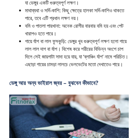
যা ডেঙ্গুর একটি গুরুত্বপূর্ণ লক্ষণ।
মাথাব্যথা ও সর্দি-কাশি: কিছু ক্ষেত্রে হালকা সর্দি-কাশিও থাকতে
পারে, তবে এটি প্রধান লক্ষণ নয়।
বমি ও পাতলা পায়খানা: অনেক রোগীর বারবার বমি হয় এবং পেট
খারাপও হতে পারে।
গায়ে র্যাশ বা লাল ফুসকুড়ি: ডেঙ্গুর খুব গুরুত্বপূর্ণ লক্ষণ হলো গায়ে
লাল লাল দাগ বা র্যাশ। বিশেষ করে শরীরের বিভিন্ন অংশে চাপ
দিলে সেই জায়গাটা সাদা হয়ে যায়, যা ‘ব্লাঞ্চিং র্যাশ’ নামে পরিচিত।
এছাড়া গায়ের চামড়া লালচে ভেলভেটের মতো দেখাতেও পারে।
ডেঙ্গু আর অন্য ভাইরাল জ্বর – বুঝবেন কীভাবে?