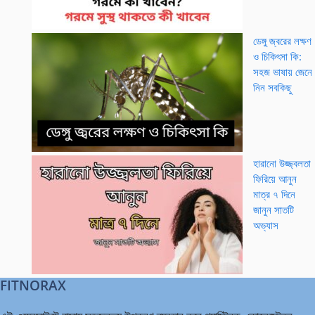
ডেঙ্গু জ্বরের লক্ষণ
ও চিকিৎসা কি:
সহজ ভাষায় জেনে
নিন সবকিছু
হারানো উজ্জ্বলতা
ফিরিয়ে আনুন
মাত্র ৭ দিনে
জানুন সাতটি
অভ্যাস
FITNORAX