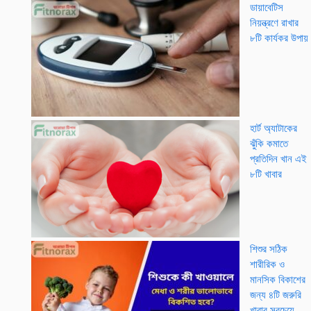
ডায়াবেটিস
নিয়ন্ত্রণে রাখার
৮টি কার্যকর উপায়
হার্ট অ্যাটাকের
ঝুঁকি কমাতে
প্রতিদিন খান এই
৮টি খাবার
শিশুর সঠিক
শারীরিক ও
মানসিক বিকাশের
জন্য ৪টি জরুরি
খাবার সবচেয়ে