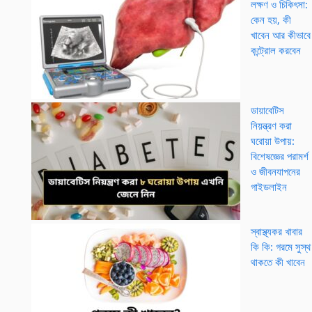
লক্ষণ ও চিকিৎসা:
কেন হয়, কী
খাবেন আর কীভাবে
কন্ট্রোল করবেন
ডায়াবেটিস
নিয়ন্ত্রণ করা
ঘরোয়া উপায়:
বিশেষজ্ঞের পরামর্শ
ও জীবনযাপনের
গাইডলাইন
স্বাস্থ্যকর খাবার
কি কি: গরমে সুস্থ
থাকতে কী খাবেন